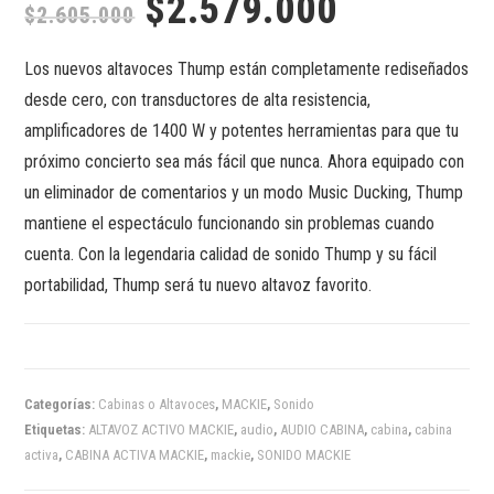
$
2.579.000
$
2.605.000
Los nuevos altavoces Thump están completamente rediseñados
desde cero, con transductores de alta resistencia,
amplificadores de 1400 W y potentes herramientas para que tu
próximo concierto sea más fácil que nunca. Ahora equipado con
un eliminador de comentarios y un modo Music Ducking, Thump
mantiene el espectáculo funcionando sin problemas cuando
cuenta. Con la legendaria calidad de sonido Thump y su fácil
portabilidad, Thump será tu nuevo altavoz favorito.
Categorías:
Cabinas o Altavoces
,
MACKIE
,
Sonido
Etiquetas:
ALTAVOZ ACTIVO MACKIE
,
audio
,
AUDIO CABINA
,
cabina
,
cabina
activa
,
CABINA ACTIVA MACKIE
,
mackie
,
SONIDO MACKIE