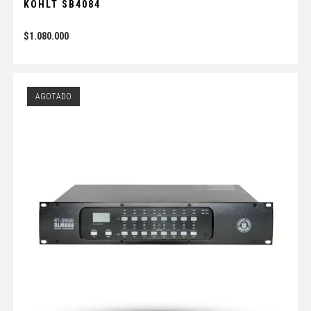
KOHLT SB4084
$
1.080.000
AGOTADO