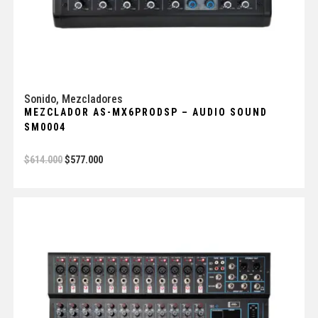
Sonido
,
Mezcladores
MEZCLADOR AS-MX6PRODSP – AUDIO SOUND
SM0004
$
614.000
$
577.000