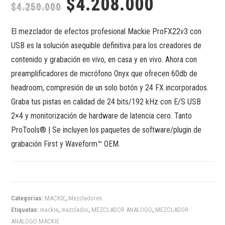
$
4.208.000
$
4.250.000
El mezclador de efectos profesional Mackie ProFX22v3 con
USB es la solución asequible definitiva para los creadores de
contenido y grabación en vivo, en casa y en vivo. Ahora con
preamplificadores de micrófono Onyx que ofrecen 60db de
headroom, compresión de un solo botón y 24 FX incorporados.
Graba tus pistas en calidad de 24 bits/192 kHz con E/S USB
2×4 y monitorización de hardware de latencia cero. Tanto
ProTools® | Se incluyen los paquetes de software/plugin de
grabación First y Waveform™ OEM.
Categorías:
MACKIE
,
Mezcladores
Etiquetas:
mackie
,
mezclador
,
MEZCLADOR ANALOGO
,
MEZCLADOR
ANALOGO MACKIE