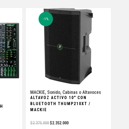
-1%
MACKIE
,
Sonido
,
Cabinas o Altavoces
ALTAVOZ ACTIVO 10″ CON
BLUETOOTH THUMP210XT /
CH
MACKIE
$
2.375.000
$
2.352.000