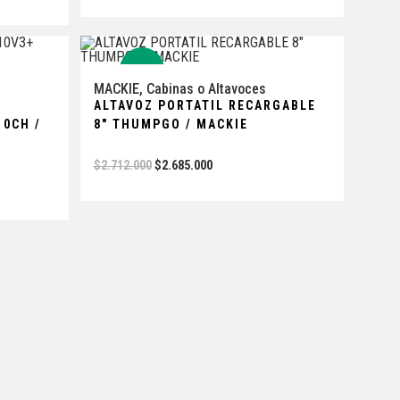
-1%
MACKIE
,
Cabinas o Altavoces
ALTAVOZ PORTATIL RECARGABLE
10CH /
8″ THUMPGO / MACKIE
$
2.712.000
$
2.685.000