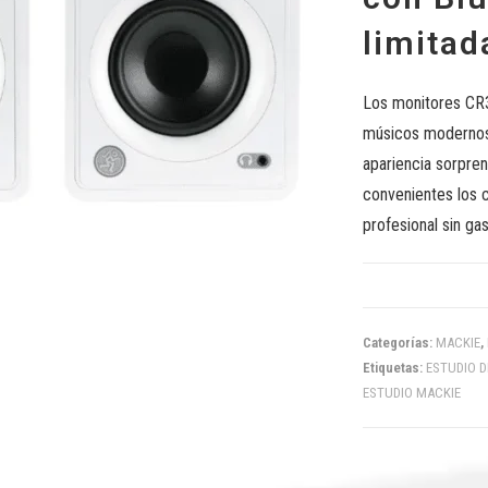
limitad
Los monitores CR3
músicos modernos,
apariencia sorpren
convenientes los 
profesional sin gas
Categorías:
MACKIE
,
Etiquetas:
ESTUDIO 
ESTUDIO MACKIE