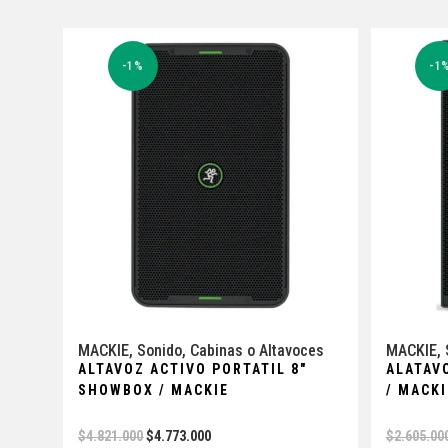
-1%
-1
MACKIE
,
Sonido
,
Cabinas o Altavoces
MACKIE
,
ALTAVOZ ACTIVO PORTATIL 8″
ALATAV
SHOWBOX / MACKIE
/ MACKI
$
4.821.000
$
4.773.000
$
2.605.00