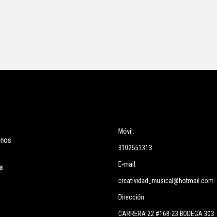
ces
Información
Móvil:
enos
3102551313
E-mail:
a
creatividad_musical@hotmail.com
Dirección:
CARRERA 22 #168-23 BODEGA 303