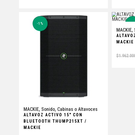
-1%
-1
MACKIE
,
ALTAVO
MACKIE
$
1.962.00
MACKIE
,
Sonido
,
Cabinas o Altavoces
ALTAVOZ ACTIVO 15″ CON
BLUETOOTH THUMP215XT /
MACKIE