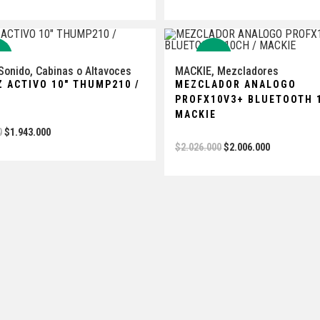
%
-1%
Sonido
,
Cabinas o Altavoces
MACKIE
,
Mezcladores
Z ACTIVO 10″ THUMP210 /
MEZCLADOR ANALOGO
PROFX10V3+ BLUETOOTH 
MACKIE
0
$
1.943.000
$
2.026.000
$
2.006.000