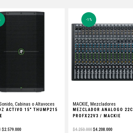
%
-1%
Sonido
,
Cabinas o Altavoces
MACKIE
,
Mezcladores
OZ ACTIVO 15″ THUMP215
MEZCLADOR ANALOGO 22
E
PROFX22V3 / MACKIE
0
$
2.579.000
$
4.250.000
$
4.208.000