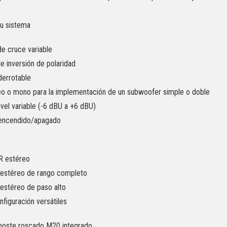
su sistema
e cruce variable
de inversión de polaridad
derrotable
o o mono para la implementación de un subwoofer simple o doble
ivel variable (-6 dBU a +6 dBU)
 encendido/apagado
R estéreo
 estéreo de rango completo
 estéreo de paso alto
figuración versátiles
poste roscado M20 integrado