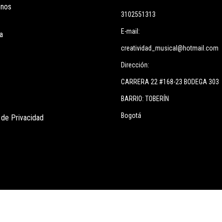
enos
3102551313
E-mail:
a
creatividad_musical@hotmail.com
Dirección:
CARRERA 22 #168-23 BODEGA 303
BARRIO: TOBERÍN
Bogotá
s de Privacidad