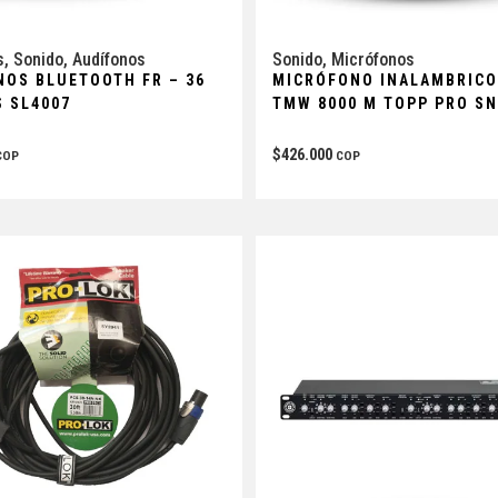
s
,
Sonido
,
Audífonos
Sonido
,
Micrófonos
NOS BLUETOOTH FR – 36
MICRÓFONO INALAMBRIC
S SL4007
TMW 8000 M TOPP PRO SN
$
426.000
COP
COP