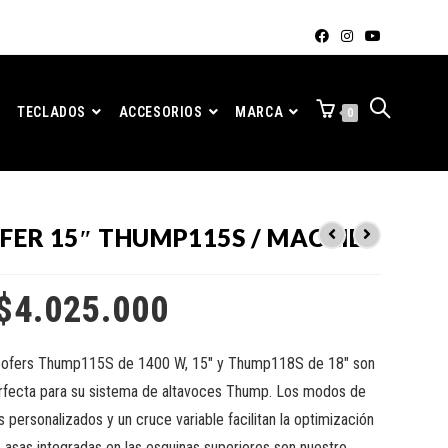
TECLADOS
ACCESORIOS
MARCA
0
ER 15″ THUMP115S / MACKIE
$
4.025.000
ofers Thump115S de 1400 W, 15″ y Thump118S de 18″ son
rfecta para su sistema de altavoces Thump. Los modos de
 personalizados y un cruce variable facilitan la optimización
 asas integradas en las esquinas superiores son nuestro