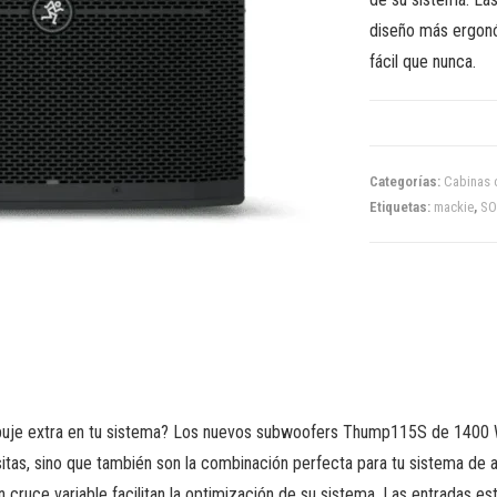
diseño más ergonó
fácil que nunca.
Categorías:
Cabinas 
Etiquetas:
mackie
,
SO
uje extra en tu sistema? Los nuevos subwoofers Thump115S de 1400 W
itas, sino que también son la combinación perfecta para tu sistema de
n cruce variable facilitan la optimización de su sistema. Las entradas es