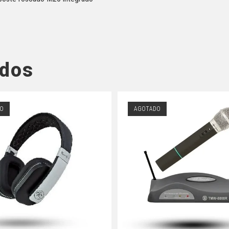
ados
O
AGOTADO