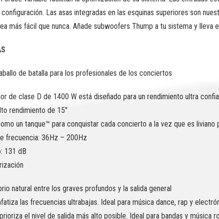
de configuración. Las asas integradas en las esquinas superiores son nue
sea más fácil que nunca. Añade subwoofers Thump a tu sistema y lleva e
AS
ballo de batalla para los profesionales de los conciertos
dor de clase D de 1400 W está diseñado para un rendimiento ultra confi
lto rendimiento de 15″
omo un tanque™ para conquistar cada concierto a la vez que es liviano p
e frecuencia: 36Hz – 200Hz
: 131 dB
ización
brio natural entre los graves profundos y la salida general
fatiza las frecuencias ultrabajas. Ideal para música dance, rap y electró
rioriza el nivel de salida más alto posible. Ideal para bandas y música r