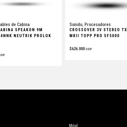
ables de Cabina
Sonido
,
Procesadores
CABINA SPEAKON 9M
CROSSOVER 3V STEREO T
14NNK NEUTRIK PROLOK
MKII TOPP PRO SF5000
$
626.000
COP
COP
ces
Información
Móvil: