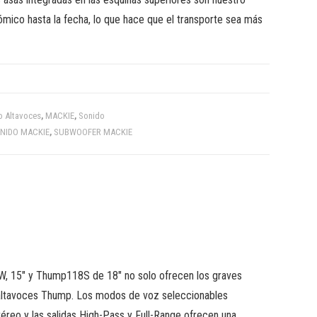
mico hasta la fecha, lo que hace que el transporte sea más
o Altavoces
,
MACKIE
,
Sonido
NIDO MACKIE
,
SUBWOOFER MACKIE
, 15″ y Thump118S de 18″ no solo ofrecen los graves
 altavoces Thump. Los modos de voz seleccionables
téreo y las salidas High-Pass y Full-Range ofrecen una