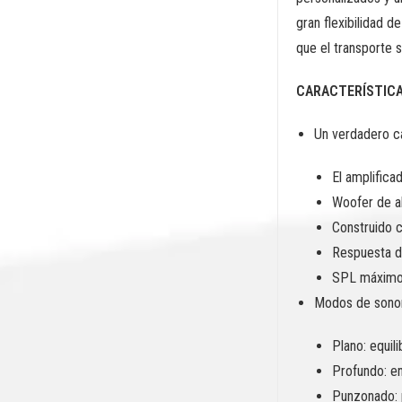
gran flexibilidad 
que el transporte 
CARACTERÍSTIC
Un verdadero ca
El amplifica
Woofer de a
Construido c
Respuesta d
SPL máximo
Modos de sonor
Plano: equili
Profundo: en
Punzonado: p