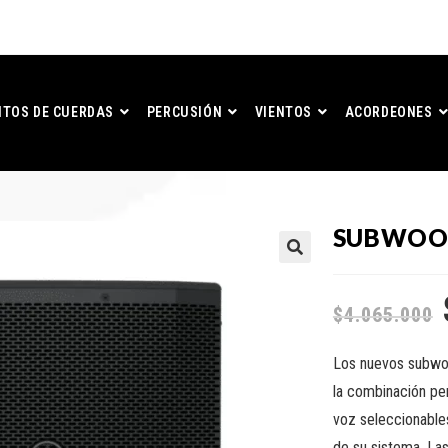
TOS DE CUERDAS
PERCUSIÓN
VIENTOS
ACORDEONES
SUBWOOF
$
4.065.000
Los nuevos subwo
la combinación pe
voz seleccionables
de su sistema. Las