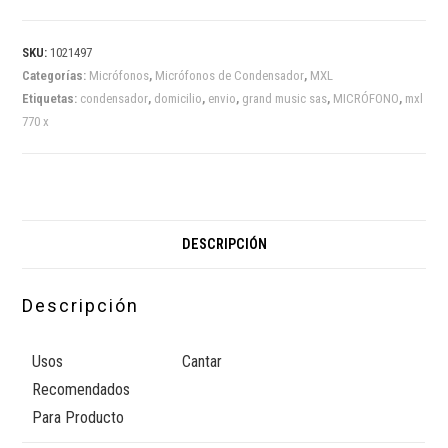
SKU:
1021497
Categorías:
Micrófonos
,
Micrófonos de Condensador
,
MXL
Etiquetas:
condensador
,
domicilio
,
envio
,
grand music sas
,
MICRÓFONO
,
mxl
770 x
DESCRIPCIÓN
Descripción
Usos
Cantar
Recomendados
Para Producto