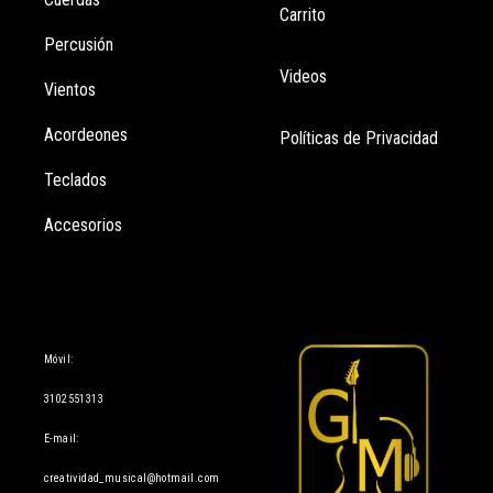
Carrito
Percusión
Videos
Vientos
Acordeones
Políticas de Privacidad
Teclados
Accesorios
Información
Móvil:
3102551313
E-mail:
creatividad_musical@hotmail.com