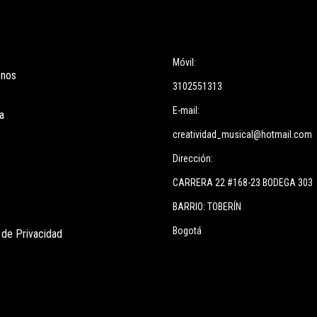
ces
Información
Móvil:
enos
3102551313
E-mail:
a
creatividad_musical@hotmail.com
Dirección:
CARRERA 22 #168-23 BODEGA 303
BARRIO: TOBERÍN
Bogotá
s de Privacidad