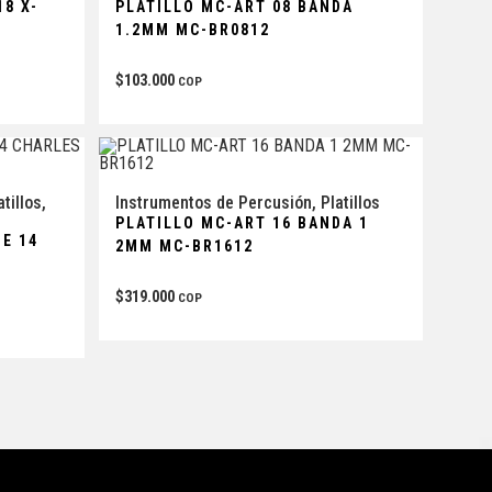
18 X-
PLATILLO MC-ART 08 BANDA
1.2MM MC-BR0812
$
103.000
COP
atillos
,
Instrumentos de Percusión
,
Platillos
PLATILLO MC-ART 16 BANDA 1
E 14
2MM MC-BR1612
$
319.000
COP