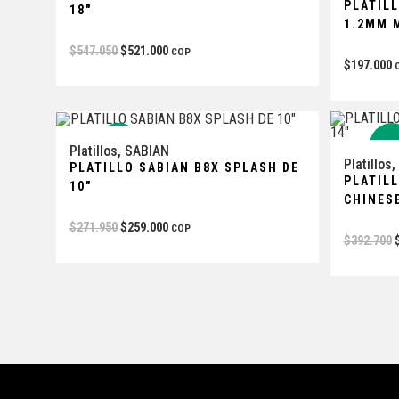
PLATIL
18″
1.2MM 
$
547.050
$
521.000
COP
$
197.000
-5%
-5
Platillos
,
SABIAN
Platillos
,
PLATILLO SABIAN B8X SPLASH DE
PLATILL
10″
CHINESE
$
271.950
$
259.000
COP
$
392.700