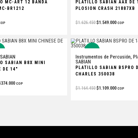
LO MC-ART 12 BANDA
PLATILLO SABIAN AAX DE 
MC-BR1212
PLOSION CRASH 21887XB
$
1.626.450
$
1.549.000
COP
COP
%
-5%
SABIAN
Instrumentos de Percusión
,
Pl
SABIAN
O SABIAN B8X MINI
PLATILLO SABIAN BSPRO D
 DE 14″
CHARLES 350038
$
374.000
COP
$
1.164.450
$
1.109.000
COP