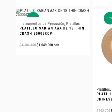
-5%
-5
Instrumentos de Percusión
,
Platillos
PLATILLO SABIAN AAX DE 18 THIN
CRASH 25005XCP
$
1.101.450
$
1.049.000
COP
Platillos
,
PLATILL
CHINESE
$
392.700