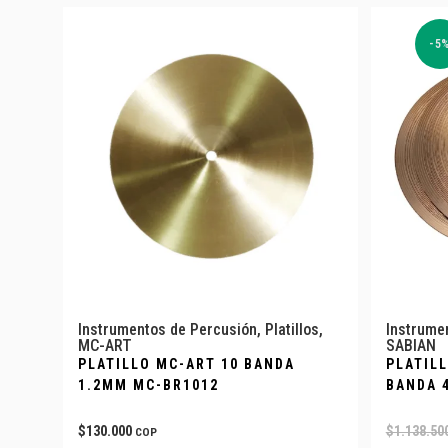
-5
Instrumentos de Percusión
,
Platillos
,
Instrume
MC-ART
SABIAN
PLATILLO MC-ART 10 BANDA
PLATILL
1.2MM MC-BR1012
BANDA 
$
130.000
$
1.138.50
COP