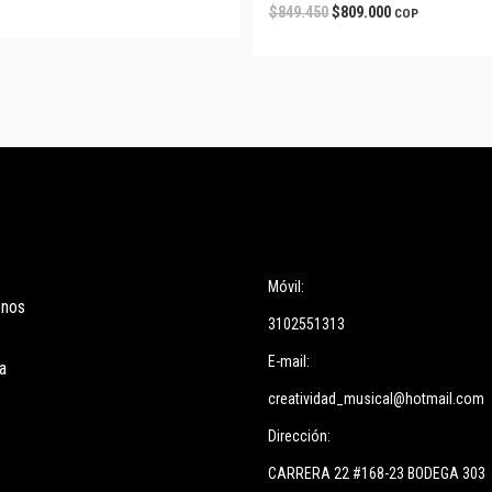
$
849.450
$
809.000
COP
ces
Información
Móvil:
enos
3102551313
E-mail:
a
creatividad_musical@hotmail.com
Dirección:
CARRERA 22 #168-23 BODEGA 303