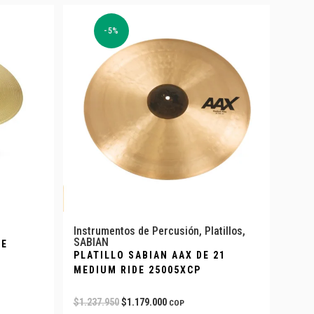
-5%
Instrumentos de Percusión
,
Platillos
,
SABIAN
DE
PLATILLO SABIAN AAX DE 21
MEDIUM RIDE 25005XCP
$
1.237.950
$
1.179.000
COP