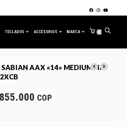
TECLADOS
ACCESORIOS
MARCA
0
 SABIAN AAX «14» MEDIUM HI
02XCB
855.000
COP