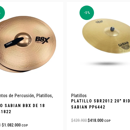
%
-5%
ntos de Percusión
,
Platillos
,
Platillos
PLATILLO SBR2012 20″ RI
O SABIAN BBX DE 18
SABIAN PP6442
41822
$
439.900
$
418.000
COP
0
$
1.082.000
COP