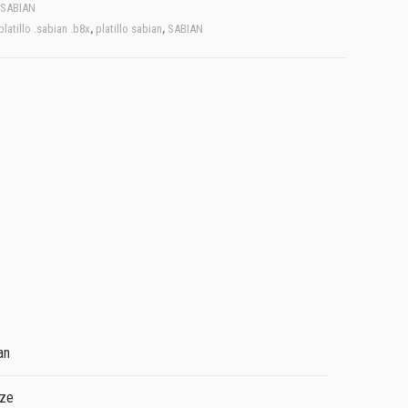
SABIAN
platillo .sabian .b8x
,
platillo sabian
,
SABIAN
an
nze