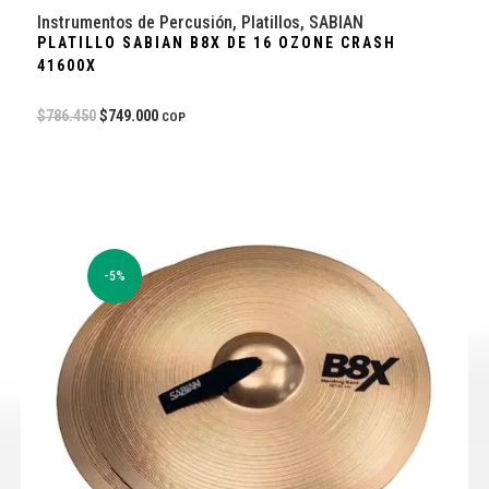
Instrumentos de Percusión
,
Platillos
,
SABIAN
PLATILLO SABIAN B8X DE 16 OZONE CRASH
41600X
$
786.450
$
749.000
COP
-5%