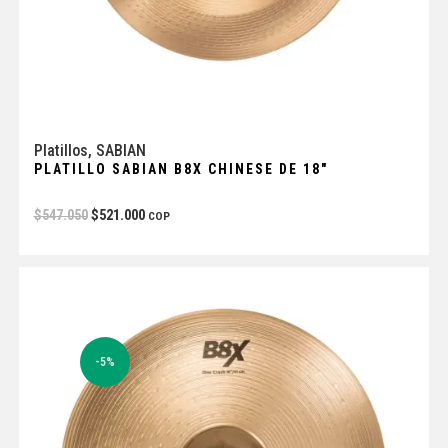
Platillos
,
SABIAN
PLATILLO SABIAN B8X CHINESE DE 18″
$
547.050
$
521.000
COP
-5%