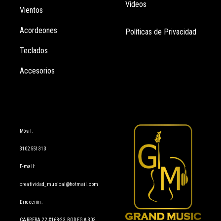
Videos
Vientos
Acordeones
Políticas de Privacidad
Teclados
Accesorios
Información
Móvil:
3102551313
E-mail:
creatividad_musical@hotmail.com
Dirección:
CARRERA 22 #168-23 BODEGA 303