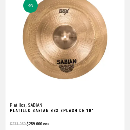
-5%
Platillos
,
SABIAN
PLATILLO SABIAN B8X SPLASH DE 10″
$
271.950
$
259.000
COP