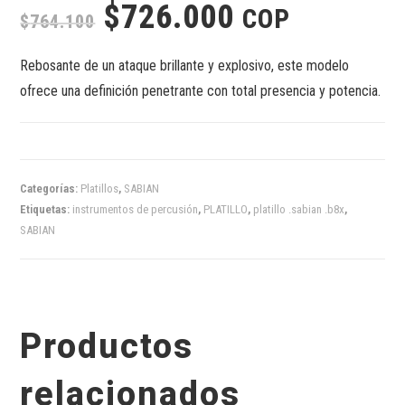
$
726.000
COP
$
764.100
Rebosante de un ataque brillante y explosivo, este modelo
ofrece una definición penetrante con total presencia y potencia.
Categorías:
Platillos
,
SABIAN
Etiquetas:
instrumentos de percusión
,
PLATILLO
,
platillo .sabian .b8x
,
SABIAN
Productos
relacionados