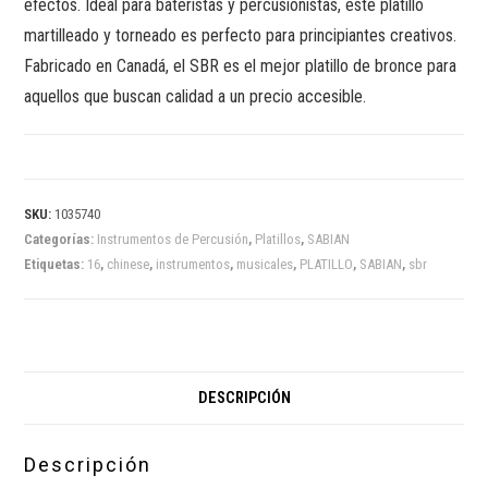
efectos. Ideal para bateristas y percusionistas, este platillo
martilleado y torneado es perfecto para principiantes creativos.
Fabricado en Canadá, el SBR es el mejor platillo de bronce para
aquellos que buscan calidad a un precio accesible.
SKU:
1035740
Categorías:
Instrumentos de Percusión
,
Platillos
,
SABIAN
Etiquetas:
16
,
chinese
,
instrumentos
,
musicales
,
PLATILLO
,
SABIAN
,
sbr
DESCRIPCIÓN
Descripción