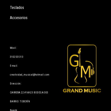
Teclados
Accesorios
Información
Móvil:
3102551313
E-mail:
creatividad_musical@hotmail.com
Dirección:
CARRERA 22 #168-23 BODEGA 303
BARRIO: TOBERÍN
Bogotá