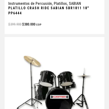
Instrumentos de Percusión
,
Platillos
,
SABIAN
PLATILLO CRASH RIDE SABIAN SBR1811 18″
PP6444
$
399.900
$
380.000
COP