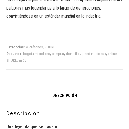
palabras más legendarias a lo largo de generaciones,
convirtiéndose en un estándar mundial en la industria.
Categorías:
Micrófonos
,
SHURE
Etiquetas:
bogota.microfono
,
comprar
,
domicilio
,
grand music sas
,
online
,
SHURE
,
sm58
DESCRIPCIÓN
Descripción
Una leyenda que se hace oír