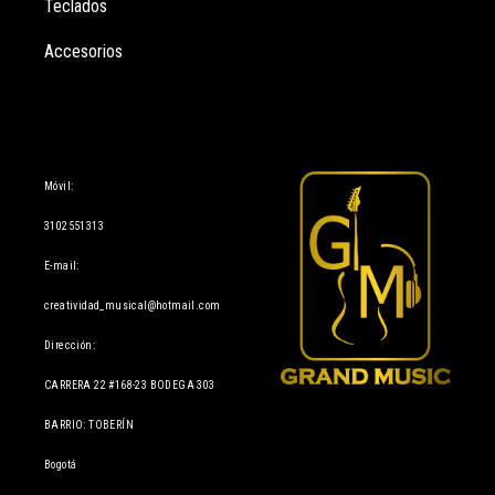
Teclados
Accesorios
Información
Móvil:
3102551313
E-mail:
creatividad_musical@hotmail.com
Dirección:
CARRERA 22 #168-23 BODEGA 303
BARRIO: TOBERÍN
Bogotá