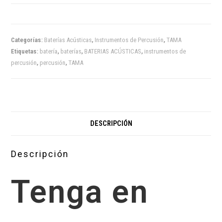
Categorías:
Baterías Acústicas
,
Instrumentos de Percusión
,
TAMA
Etiquetas:
batería
,
baterías
,
BATERIAS ACÚSTICAS
,
instrumentos de
percusión
,
percusión
,
TAMA
DESCRIPCIÓN
Descripción
Tenga en