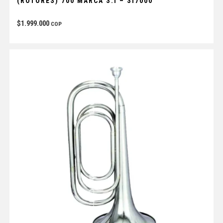
(ROTORES) 700 MARCA S.I – SI7000
$
1.999.000
COP