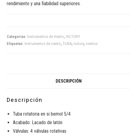
rendimiento y una fiabilidad superiores.
Categorías:
Instrumentos de Viento
,
VICTORY
Etiquetas:
Instrumentos de viento
,
TUBA
,
victory
,
vientos
DESCRIPCIÓN
Descripción
Tuba rotatoria en si bemol 5/4
Acabado: Lacado de latón
Válvulas: 4 válvulas rotativas