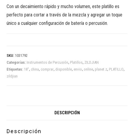
Con un decaimiento rápido y mucho volumen, este platillo es
perfecto para cortar a través de la mezcla y agregar un toque
único a cualquier configuración de batería o percusión.
SKU:
1031792
Categorías:
Instrumentos de Percusión
,
Platillos
,
ZILDJIAN
Etiquetas:
18"
,
china
,
comprar
,
disponible
,
envio
,
online
,
planet z
,
PLATILLO
,
zildjian
DESCRIPCIÓN
Descripción