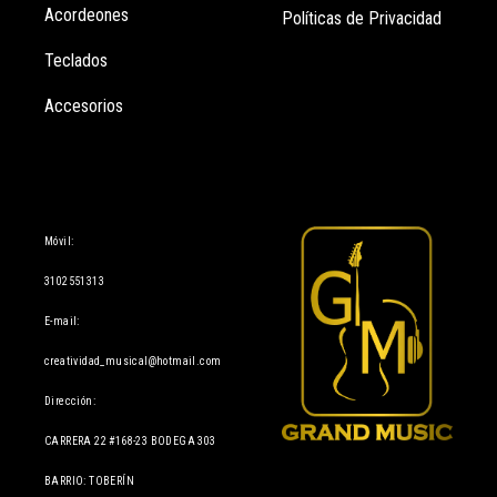
Acordeones
Políticas de Privacidad
Teclados
Accesorios
Información
Móvil:
3102551313
E-mail:
creatividad_musical@hotmail.com
Dirección:
CARRERA 22 #168-23 BODEGA 303
BARRIO: TOBERÍN