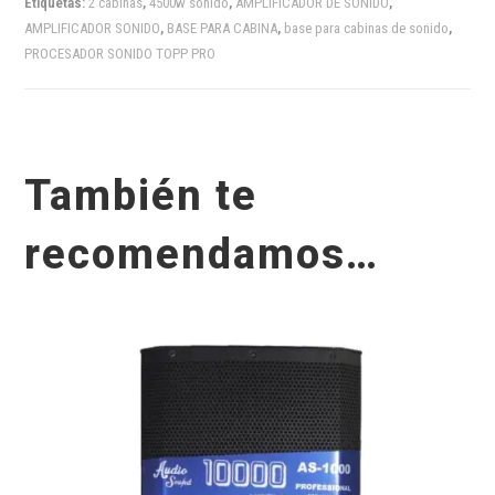
Etiquetas:
2 cabinas
,
4500w sonido
,
AMPLIFICADOR DE SONIDO
,
AMPLIFICADOR SONIDO
,
BASE PARA CABINA
,
base para cabinas de sonido
,
PROCESADOR SONIDO TOPP PRO
También te
recomendamos…