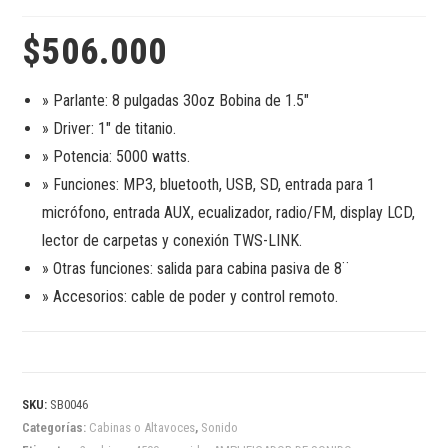
$
506.000
»
Parlante: 8 pulgadas 30oz Bobina de 1.5″
» Driver
: 1″ de titanio.
» Potencia
: 5000 watts.
» Funciones:
MP3, bluetooth, USB, SD, entrada para 1
micrófono, entrada AUX, ecualizador, radio/FM, display LCD,
lector de carpetas y conexión TWS-LINK.
» Otras funciones: s
alida para cabina pasiva de 8¨
» Accesorios:
cable de poder y control remoto.
SKU:
SB0046
Categorías:
Cabinas o Altavoces
,
Sonido