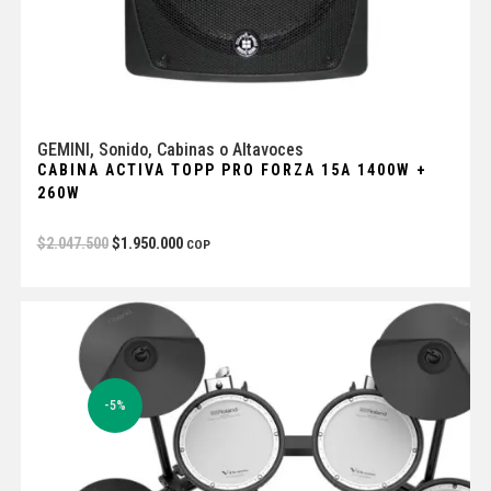
GEMINI
,
Sonido
,
Cabinas o Altavoces
CABINA ACTIVA TOPP PRO FORZA 15A 1400W +
260W
$
2.047.500
$
1.950.000
COP
-5%