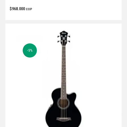
$
968.000
COP
-5%