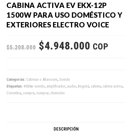
CABINA ACTIVA EV EKX-12P
1500W PARA USO DOMÉSTICO Y
EXTERIORES ELECTRO VOICE
$
4.948.000
COP
$
5.208.000
Categorías:
Cabinas o Altavoces
,
Sonido
Etiquetas:
4500w sonido
,
amplificador
,
audio
,
Bogotá
,
cabina
,
cabina activa
,
Colombia
,
compra
,
comprar
,
domicilio
DESCRIPCIÓN