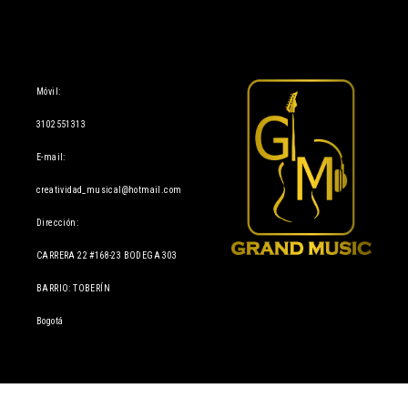
Información
Móvil:
3102551313
E-mail:
creatividad_musical@hotmail.com
Dirección:
CARRERA 22 #168-23 BODEGA 303
BARRIO: TOBERÍN
Bogotá