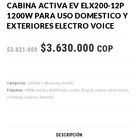
CABINA ACTIVA EV ELX200-12P
1200W PARA USO DOMESTICO Y
EXTERIORES ELECTRO VOICE
$
3.630.000
COP
$
3.821.000
Categorías:
Cabinas o Altavoces
,
Sonido
Etiquetas:
4500w sonido
,
amplificador
,
audio
,
Bogotá
,
cabina
,
cabina activa
,
Colombia
,
comprar
,
domicilio
DESCRIPCIÓN