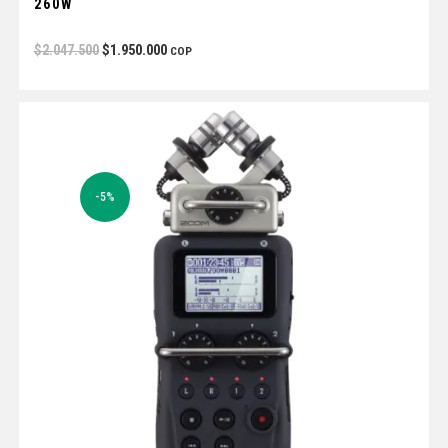
260W
$
2.047.500
$
1.950.000
COP
-5%