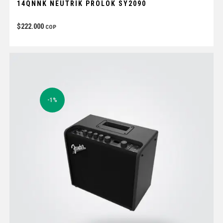
14QNNK NEUTRIK PROLOK SY2090
$
222.000
COP
-1%