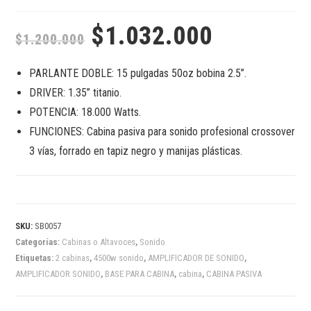
$
1.032.000
$
1.200.000
PARLANTE DOBLE: 15 pulgadas 50oz bobina 2.5”.
DRIVER: 1.35” titanio.
POTENCIA: 18.000 Watts.
FUNCIONES: Cabina pasiva para sonido profesional crossover
3 vías, forrado en tapiz negro y manijas plásticas.
SKU:
SB0057
Categorías:
Cabinas o Altavoces
,
Sonido
Etiquetas:
2 cabinas
,
4500w sonido
,
AMPLIFICADOR DE SONIDO
,
AMPLIFICADOR SONIDO
,
BASE PARA CABINA
,
cabina
,
CABINA PASIVA