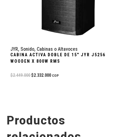
JYR
,
Sonido
,
Cabinas o Altavoces
CABINA ACTIVA DOBLE DE 15″ JYR J5256
WOODEN X 800W RMS
$
2.449.000
$
2.332.000
COP
Productos
relacionados