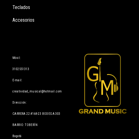
Teclados
Accesorios
Información
Móvil:
3102551313
E-mail:
creatividad_musical@hotmail.com
Dirección:
CARRERA 22 #168-23 BODEGA 303
BARRIO: TOBERÍN
Bogotá