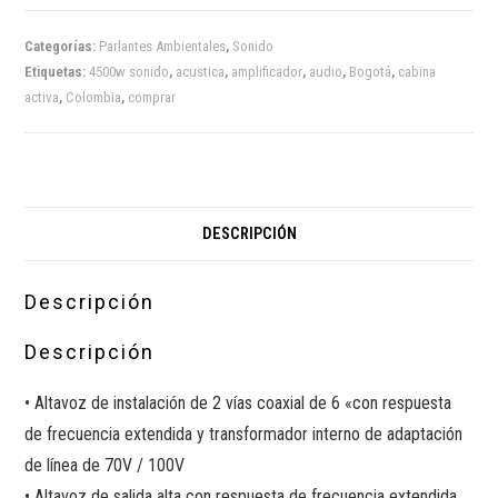
Categorías:
Parlantes Ambientales
,
Sonido
Etiquetas:
4500w sonido
,
acustica
,
amplificador
,
audio
,
Bogotá
,
cabina
activa
,
Colombia
,
comprar
DESCRIPCIÓN
Descripción
Descripción
• Altavoz de instalación de 2 vías coaxial de 6 «con respuesta
de frecuencia extendida y transformador interno de adaptación
de línea de 70V / 100V
• Altavoz de salida alta con respuesta de frecuencia extendida