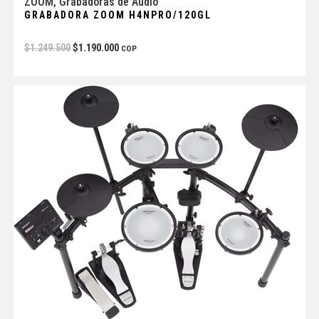
ZOOM
,
Grabadoras de Audio
GRABADORA ZOOM H4NPRO/120GL
$
1.249.500
$
1.190.000
COP