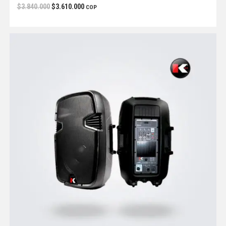
$
3.840.000
$
3.610.000
COP