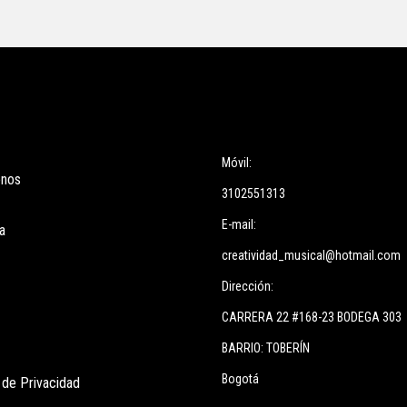
ces
Información
Móvil:
enos
3102551313
E-mail:
a
creatividad_musical@hotmail.com
Dirección:
CARRERA 22 #168-23 BODEGA 303
BARRIO: TOBERÍN
Bogotá
s de Privacidad