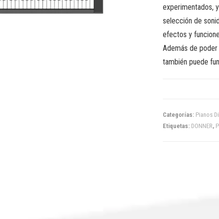
experimentados, y
selección de soni
efectos y funcione
Además de poder o
también puede func
Categorías:
Pianos Di
Etiquetas:
DONNER
,
P