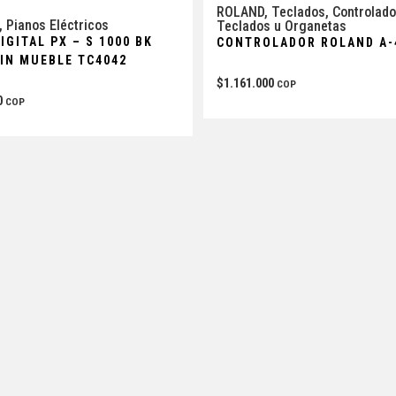
ROLAND
,
Teclados
,
Controlado
,
Pianos Eléctricos
Teclados u Organetas
IGITAL PX – S 1000 BK
CONTROLADOR ROLAND A-
SIN MUEBLE TC4042
$
1.161.000
COP
0
COP