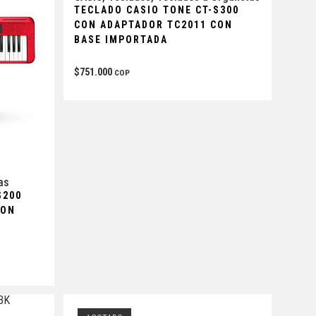
TECLADO CASIO TONE CT-S300
CON ADAPTADOR TC2011 CON
BASE IMPORTADA
$
751.000
COP
as
S200
CON