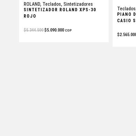
-5%
ROLAND
,
Teclados
,
Sintetizadores
Teclados
SINTETIZADOR ROLAND XPS-30
PIANO D
ROJO
CASIO 
$
5.344.500
$
5.090.000
COP
$
2.565.00