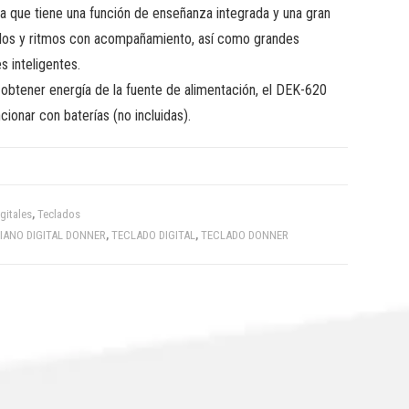
a que tiene una función de enseñanza integrada y una gran
dos y ritmos con acompañamiento, así como grandes
s inteligentes.
btener energía de la fuente de alimentación, el DEK-620
ionar con baterías (no incluidas).
gitales
,
Teclados
IANO DIGITAL DONNER
,
TECLADO DIGITAL
,
TECLADO DONNER