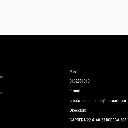
ces
Información
Móvil:
enos
3102551313
E-mail:
a
creatividad_musical@hotmail.com
Dirección:
CARRERA 22 #168-23 BODEGA 303