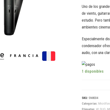
Uno de los grande
de viento, guitarra
estudio. Pero tam
ambientes cinemat
Especialmente dis
condensador ofrec
audio, con una cla
1 disponibles
SKU:
SN8034
Categorías:
Micrófon
Etiquetas:
A1 DUO
,
M