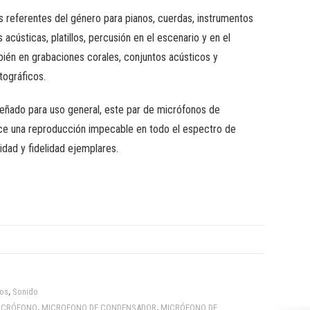
s referentes del género para pianos, cuerdas, instrumentos
s acústicas, platillos, percusión en el escenario y en el
bién en grabaciones corales, conjuntos acústicos y
ográficos.
eñado para uso general, este par de micrófonos de
e una reproducción impecable en todo el espectro de
ridad y fidelidad ejemplares.
os
,
Sonido
ICRÓFONO
,
MICROFONO DE CONDENSADOR
,
MICRÓFONO DE