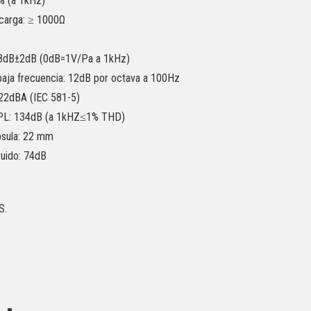
% (a 1kHz)
carga: ≥ 1000Ω
-38dB±2dB (0dB=1V/Pa a 1kHz)
baja frecuencia: 12dB por octava a 100Hz
≤22dBA (IEC 581-5)
SPL: 134dB (a 1kHZ≤1% THD)
psula: 22 mm
ruido: 74dB
S.