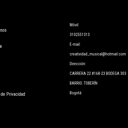
ces
Información
Móvil:
enos
3102551313
E-mail:
a
creatividad_musical@hotmail.com
Dirección:
CARRERA 22 #168-23 BODEGA 303
BARRIO: TOBERÍN
Bogotá
s de Privacidad