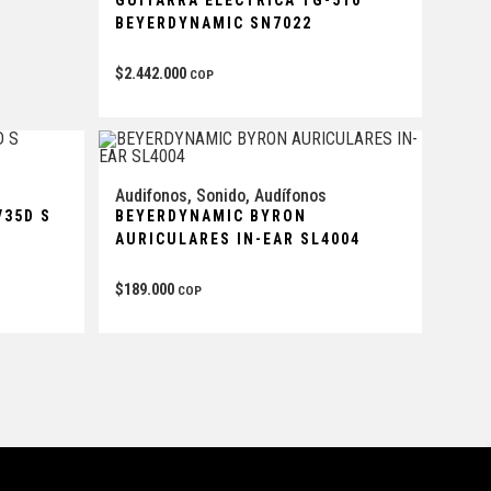
BEYERDYNAMIC SN7022
$
2.442.000
COP
Audifonos
,
Sonido
,
Audífonos
V35D S
BEYERDYNAMIC BYRON
AURICULARES IN-EAR SL4004
$
189.000
COP