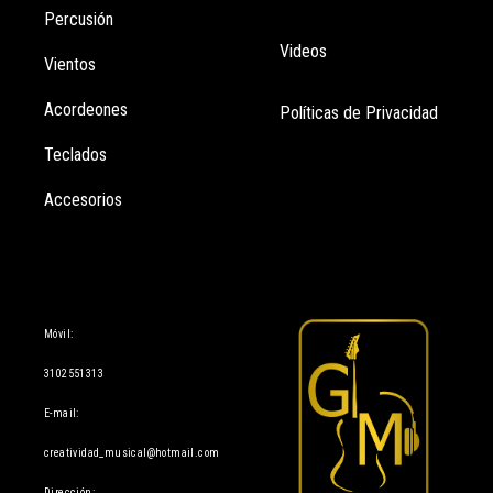
Percusión
Videos
Vientos
Acordeones
Políticas de Privacidad
Teclados
Accesorios
Información
Móvil:
3102551313
E-mail:
creatividad_musical@hotmail.com
Dirección: