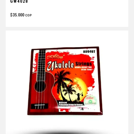
GW4028
$
35.000
COP