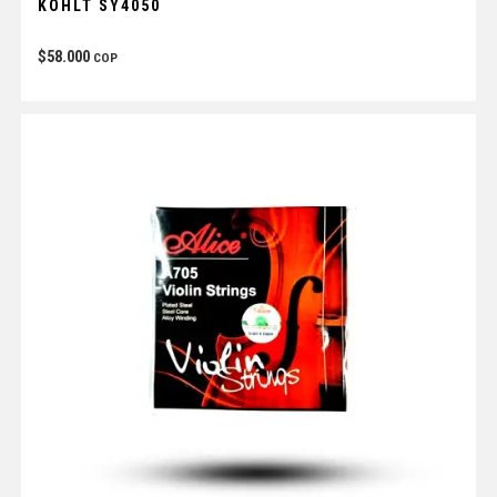
KOHLT SY4050
$
58.000
COP