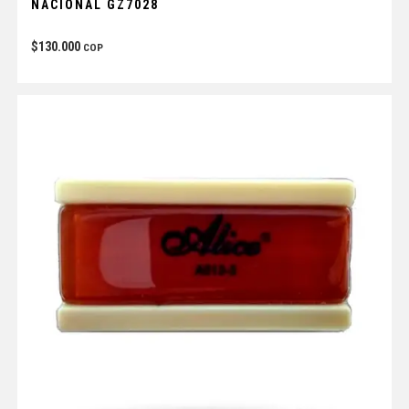
NACIONAL GZ7028
$
130.000
COP