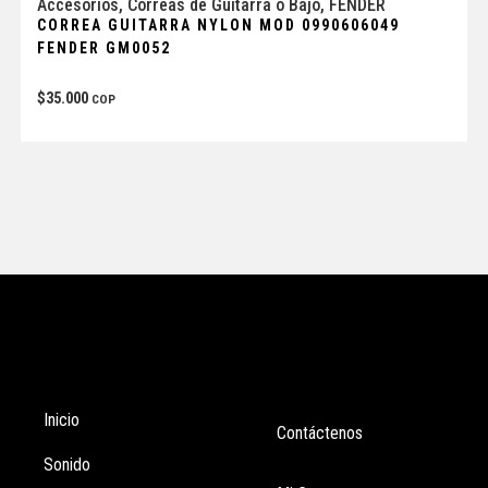
Accesorios
,
Correas de Guitarra o Bajo
,
FENDER
CORREA GUITARRA NYLON MOD 0990606049
FENDER GM0052
$
35.000
COP
Tienda
Enlaces
Inicio
Contáctenos
Sonido