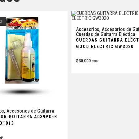
O
Accesorios
,
Accesorios de Gui
Cuerdas de Guitarra Eléctica
CUERDAS GUITARRA ELÉCT
GOOD ELECTRIC GW3020
$
30.000
COP
os
,
Accesorios de Guitarra
DOR GUITARRA A039PO-B
GO1013
OP