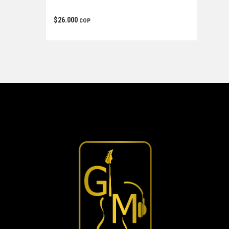
$
26.000
COP