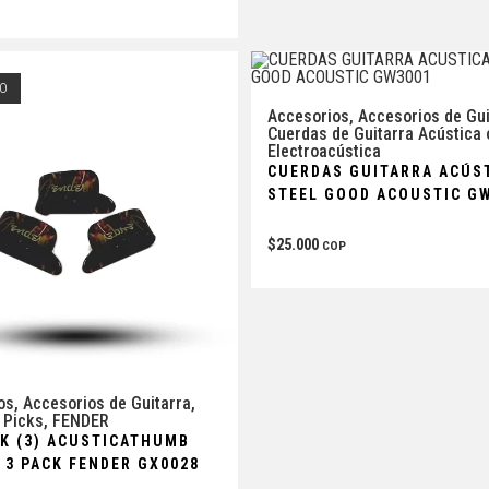
O
Accesorios
,
Accesorios de Gui
Cuerdas de Guitarra Acústica 
Electroacústica
CUERDAS GUITARRA ACÚS
STEEL GOOD ACOUSTIC G
$
25.000
COP
os
,
Accesorios de Guitarra
,
 Picks
,
FENDER
CK (3) ACUSTICATHUMB
 3 PACK FENDER GX0028