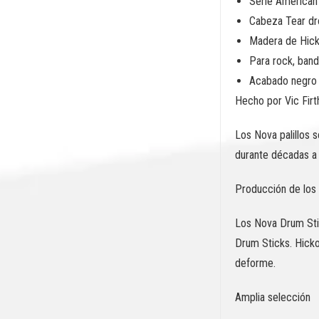
Serie American
Cabeza Tear d
Madera de Hic
Para rock, band
Acabado negro
Hecho por Vic Firt
Los Nova palillos 
durante décadas a t
Producción de los
Los Nova Drum Stic
Drum Sticks. Hicko
deforme.
Amplia selección