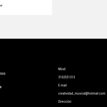
OP
ces
Información
Móvil:
enos
3102551313
E-mail:
a
creatividad_musical@hotmail.com
Dirección: