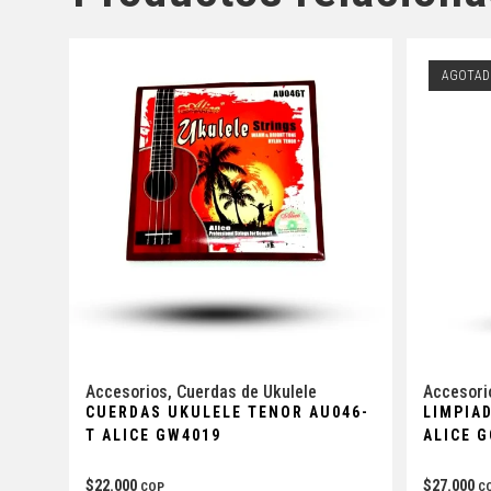
AGOTAD
Accesorios
,
Cuerdas de Ukulele
Accesori
CUERDAS UKULELE TENOR AU046-
LIMPIA
T ALICE GW4019
ALICE 
$
22.000
$
27.000
COP
C