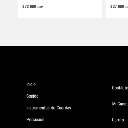
$
73.000
$
27.000
COP
C
Tienda
Enla
Inicio
Contáct
Sonido
Mi Cuent
Instrumentos de Cuerdas
Percusión
Carrito