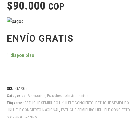
$
90.000
COP
ENVÍO GRATIS
1 disponibles
SKU:
GZ7025
Categorías:
Accesorios
,
Estuches de Instrumentos
Etiquetas:
ESTUCHE SEMIDURO UKULELE CONCIERTO
,
ESTUCHE SEMIDURO
UKULELE CONCIERTO NACIONAL
,
ESTUCHE SEMIDURO UKULELE CONCIERTO
NACIONAL GZ7025