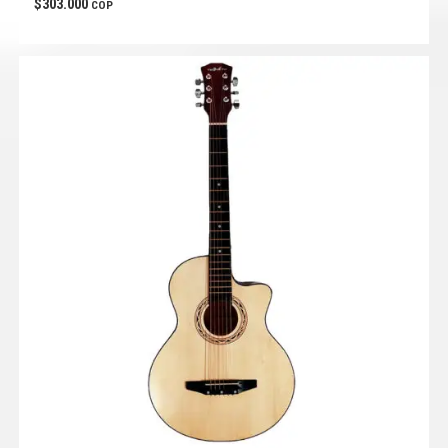
$
303.000
COP