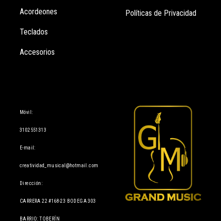
Acordeones
Políticas de Privacidad
Teclados
Accesorios
Información
Móvil:
3102551313
E-mail:
creatividad_musical@hotmail.com
Dirección:
CARRERA 22 #168-23 BODEGA 303
BARRIO: TOBERÍN