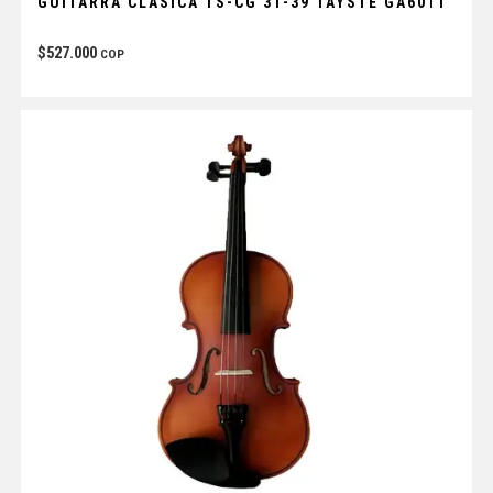
GUITARRA CLÁSICA TS-CG 31-39 TAYSTE GA6011
$
527.000
COP