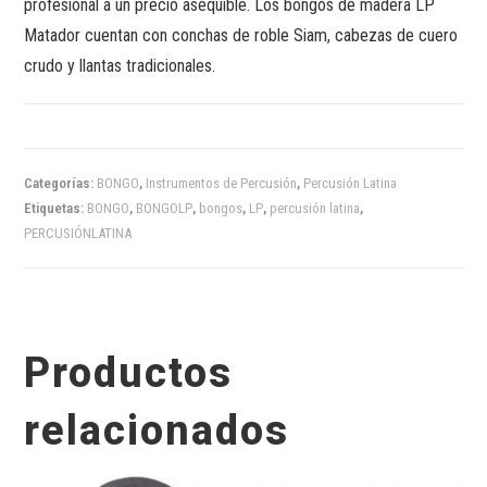
profesional a un precio asequible. Los bongos de madera LP
Matador cuentan con conchas de roble Siam, cabezas de cuero
crudo y llantas tradicionales.
Categorías:
BONGO
,
Instrumentos de Percusión
,
Percusión Latina
Etiquetas:
BONGO
,
BONGOLP
,
bongos
,
LP
,
percusión latina
,
PERCUSIÓNLATINA
Productos
relacionados