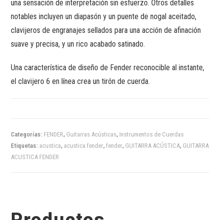
una sensación de interpretación sin esfuerzo. Otros detalles
notables incluyen un diapasón y un puente de nogal aceitado,
clavijeros de engranajes sellados para una acción de afinación
suave y precisa, y un rico acabado satinado.
Una característica de diseño de Fender reconocible al instante,
el clavijero 6 en línea crea un tirón de cuerda.
Categorías:
FENDER
,
Guitarras Acústicas
,
Instrumentos de Cuerdas
Etiquetas:
acustica
,
acustica fender
,
fender
,
GUITARRA ACÚSTICA
,
GUITARRA
ACUSTICA FENDER
Productos