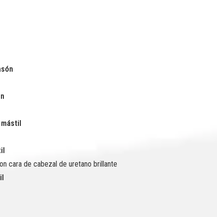
asón
ón
 mástil
il
on cara de cabezal de uretano brillante
il