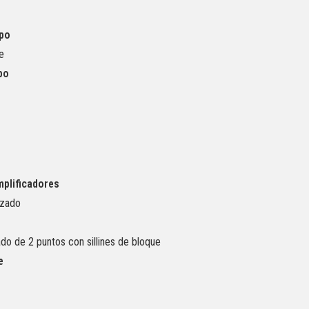
rpo
te
po
o
mplificadores
izado
do de 2 puntos con sillines de bloque
e