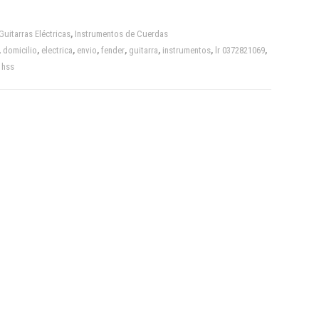
Guitarras Eléctricas
,
Instrumentos de Cuerdas
,
domicilio
,
electrica
,
envio
,
fender
,
guitarra
,
instrumentos
,
lr 0372821069
,
 hss