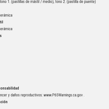
tono 1. (pastillas de mástil / medio), tono 2. (pastilla de puente)
cerámica
til
cerámica
as
onsabilidad
ncer y daños reproductivos:
www.P65Warnings.ca.gov
.
ación