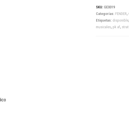
SKU:
GE0019
Categorías:
FENDER
,
Etiquetas:
disponible
musicales
,
pk af
,
strat
lico