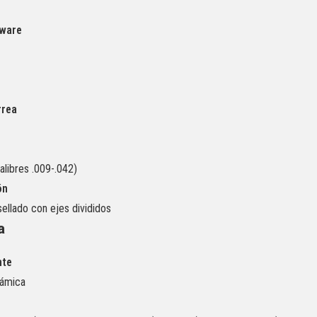
dware
rrea
alibres .009-.042)
ón
sellado con ejes divididos
a
nte
ámica