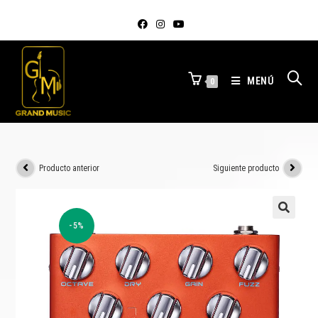
MENÚ
0
Producto anterior
Siguiente producto
-5%