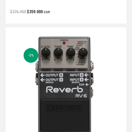
$
376.950
$
359.000
COP
-5%