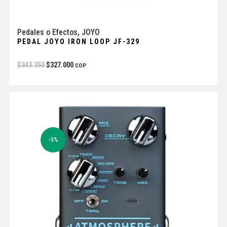
Pedales o Efectos
,
JOYO
PEDAL JOYO IRON LOOP JF-329
$
343.350
$
327.000
COP
-5%