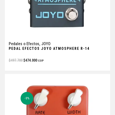
Pedales o Efectos
,
JOYO
PEDAL EFECTOS JOYO ATMOSPHERE R-14
$
497.700
$
474.000
COP
-5%