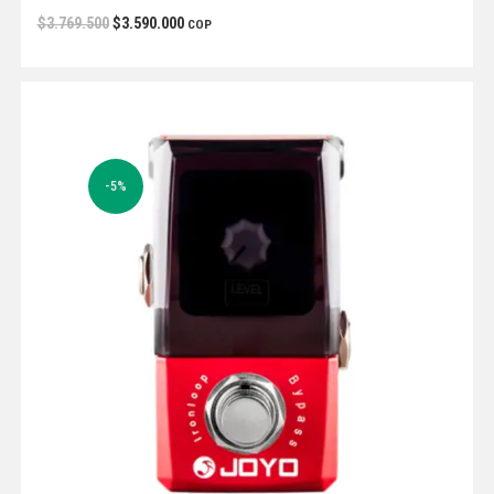
$
3.769.500
$
3.590.000
COP
-5%