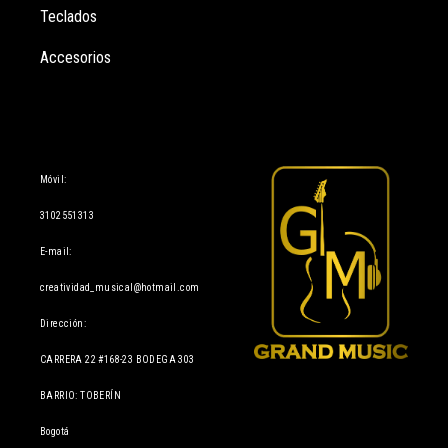
Teclados
Accesorios
Información
Móvil:
3102551313
E-mail:
creatividad_musical@hotmail.com
Dirección:
CARRERA 22 #168-23 BODEGA 303
BARRIO: TOBERÍN
Bogotá