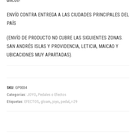
únicos!
ENVÍO CONTRA ENTREGA A LAS CIUDADES PRINCIPALES DEL
PAÍS
(ENVÍO DE PRODUCTO NO CUBRE LAS SIGUIENTES ZONAS.
SAN ANDRÉS ISLAS Y PROVIDENCIA, LETICIA, MAICAO Y
UBICACIONES MUY APARTADAS).
SKU:
GP0034
Categorías:
JOYO
,
Pedales o Efectos
Etiquetas:
EFECTOS
,
gloam
,
joyo
,
pedal
,
r-29