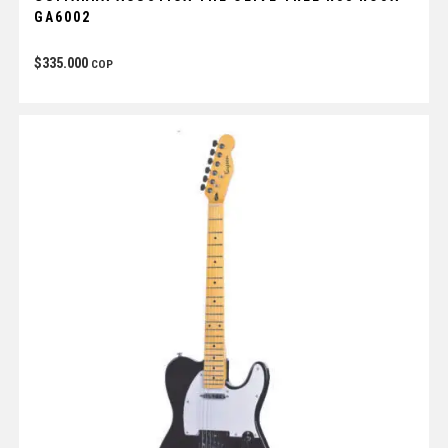
GA6002
$
335.000
COP