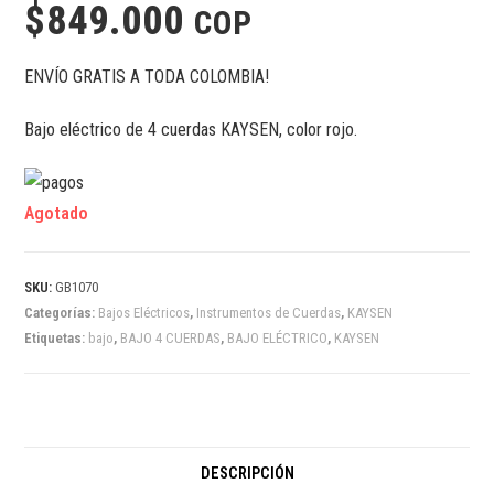
$
849.000
COP
ENVÍO GRATIS A TODA COLOMBIA!
Bajo eléctrico de 4 cuerdas KAYSEN, color rojo.
Agotado
SKU:
GB1070
Categorías:
Bajos Eléctricos
,
Instrumentos de Cuerdas
,
KAYSEN
Etiquetas:
bajo
,
BAJO 4 CUERDAS
,
BAJO ELÉCTRICO
,
KAYSEN
DESCRIPCIÓN