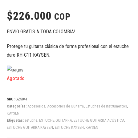
$
226.000
COP
ENVÍO GRATIS A TODA COLOMBIA!
Protege tu guitarra clásica de forma profesional con el estuche
duro RH-C11 KAYSEN.
Agotado
SKU:
GZ5041
Categorías:
Accesorios
,
Accesorios de Guitarra
,
Estuches de Instrumentos
,
KAYSEN
Etiquetas:
estuche
,
ESTUCHE GUITARRA
,
ESTUCHE GUITARRA ACÚSTICA
,
ESTUCHE GUITARRA KAYSEN
,
ESTUCHE KAYSEN
,
KAYSEN