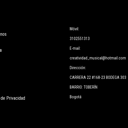
ces
Información
Móvil:
enos
3102551313
E-mail:
a
creatividad_musical@hotmail.com
Dirección:
CARRERA 22 #168-23 BODEGA 303
BARRIO: TOBERÍN
Bogotá
s de Privacidad