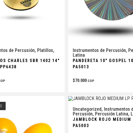
ntos de Percusión
,
Platillos
,
Instrumentos de Percusión
,
Pe
Latina
OS CHARLES SBR 1402 14″
PANDERETA 10″ GOSPEL 10
 PP6438
PA5013
$
70.000
COP
COP
O
AGOTADO
Uncategorized
,
Instrumentos 
Percusión
,
Percusión Latina
,
JAMBLOCK ROJO MEDIUM 
PA5003