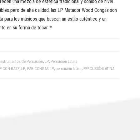
frecen una mezcla de estética tradicional y sonido de nivel
uibles pero de alta calidad, las LP Matador Wood Congas son
ta para los músicos que buscan un estilo auténtico y un
te en su forma de tocar. *
Instrumentos de Percusión
,
LP
,
Percusión Latina
P CON BASE
,
LP
,
PAR CONGAS LP
,
percusión latina
,
PERCUSIÓNLATINA