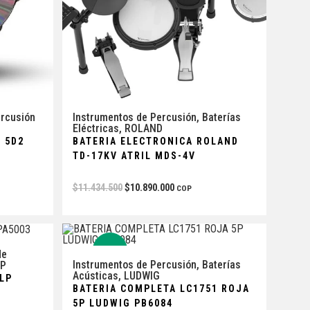
rcusión
Instrumentos de Percusión
,
Baterías
Eléctricas
,
ROLAND
 5D2
BATERIA ELECTRONICA ROLAND
TD-17KV ATRIL MDS-4V
$
11.434.500
$
10.890.000
COP
-5%
de
Instrumentos de Percusión
,
Baterías
LP
Acústicas
,
LUDWIG
LP
BATERIA COMPLETA LC1751 ROJA
5P LUDWIG PB6084