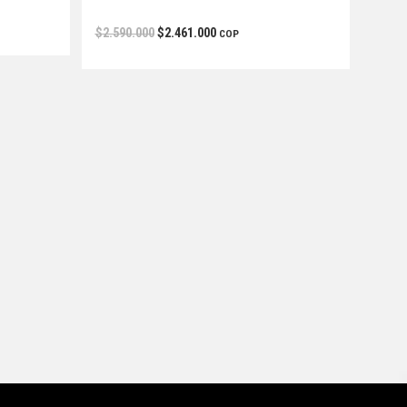
$
2.590.000
$
2.461.000
COP