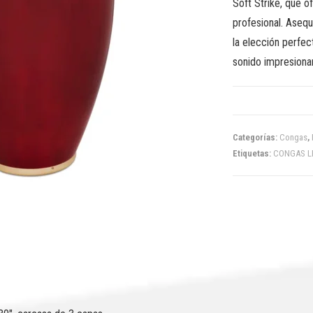
Soft Strike, que o
profesional. Aseq
la elección perfec
sonido impresionan
Categorías:
Congas
,
Etiquetas:
CONGAS L