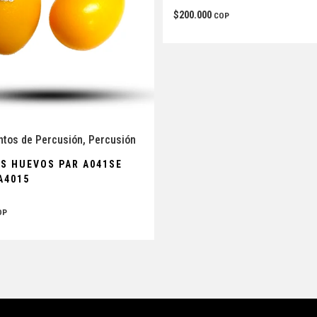
$
200.000
COP
ntos de Percusión
,
Percusión
S HUEVOS PAR A041SE
A4015
OP