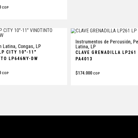
0
COP
Instrumentos de Percusión
,
Pe
n Latina
,
Congas
,
LP
Latina
,
LP
P CITY 10″-11″
CLAVE GRENADILLA LP261
NTO LP646NY-DW
PA4013
0
$
174.000
COP
COP