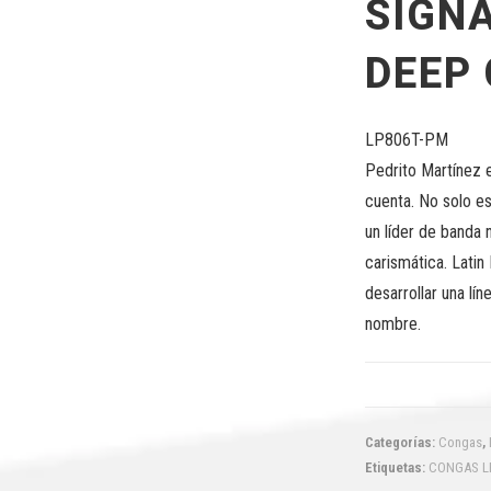
SIGN
DEEP
LP806T-PM
Pedrito Martínez e
cuenta. No solo e
un líder de banda
carismática. Latin
desarrollar una lín
nombre.
Categorías:
Congas
,
Etiquetas:
CONGAS L