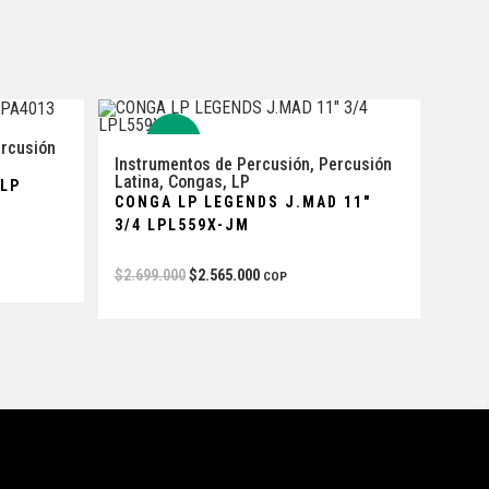
-5%
rcusión
Instrumentos de Percusión
,
Percusión
Latina
,
Congas
,
LP
 LP
CONGA LP LEGENDS J.MAD 11″
3/4 LPL559X-JM
$
2.699.000
$
2.565.000
COP