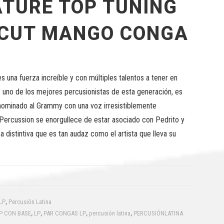
ATURE TOP TUNING
 CUT MANGO CONGA
s una fuerza increíble y con múltiples talentos a tener en
s uno de los mejores percusionistas de esta generación, es
 nominado al Grammy con una voz irresistiblemente
 Percussion se enorgullece de estar asociado con Pedrito y
ea distintiva que es tan audaz como el artista que lleva su
LP
,
Percusión Latina
P CON BASE
,
LP
,
PAR CONGAS LP
,
percusión latina
,
PERCUSIÓNLATINA