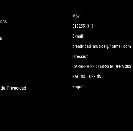
ces
Información
Móvil:
enos
3102551313
E-mail:
a
creatividad_musical@hotmail.com
Dirección:
CARRERA 22 #168-23 BODEGA 303
BARRIO: TOBERÍN
Bogotá
s de Privacidad