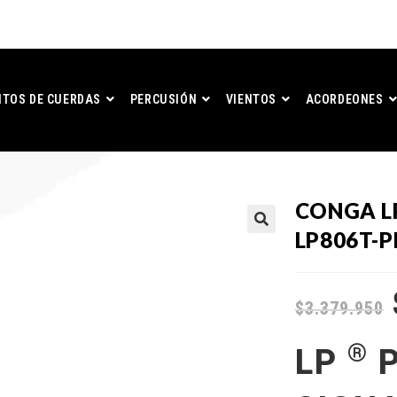
TOS DE CUERDAS
PERCUSIÓN
VIENTOS
ACORDEONES
CONGA LP
LP806T-
$
3.379.950
®
LP
P