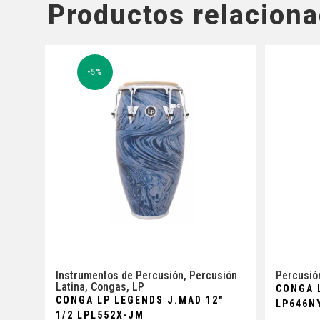
Productos relacion
-5%
Instrumentos de Percusión
,
Percusión
Percusió
Latina
,
Congas
,
LP
CONGA L
CONGA LP LEGENDS J.MAD 12″
LP646N
1/2 LPL552X-JM