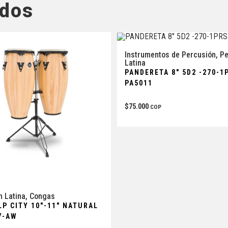
ados
Instrumentos de Percusión
,
Pe
Latina
PANDERETA 8″ 5D2 -270-
PA5011
$
75.000
COP
n Latina
,
Congas
P CITY 10″-11″ NATURAL
Y-AW