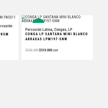
-5%
rcusión
Percusión Latina
,
Congas
,
LP
CONGA LP SANTANA MINI BLANCO
1PRSM
ABRAXAS LPM197-SNW
$
536.000
$
510.000
COP