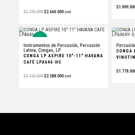
$
1.899.00
$
2.799.000
$
2.660.000
COP
-5%
Instrumentos de Percusión
,
Percusión
Percusió
Latina
,
Congas
,
LP
CONGA L
CONGA LP ASPIRE 10″-11″ HAVANA
VINOTI
CAFÉ LPA646-HC
$
1.778.00
$
2.724.000
$
2.588.000
COP