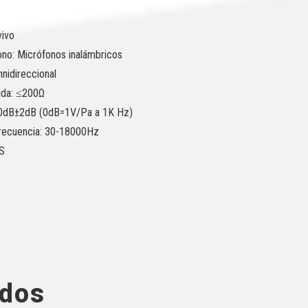
vivo
ono: Micrófonos inalámbricos
mnidireccional
ida: ≤200Ω
-40dB±2dB (0dB=1V/Pa a 1K Hz)
recuencia: 30-18000Hz
S
ados