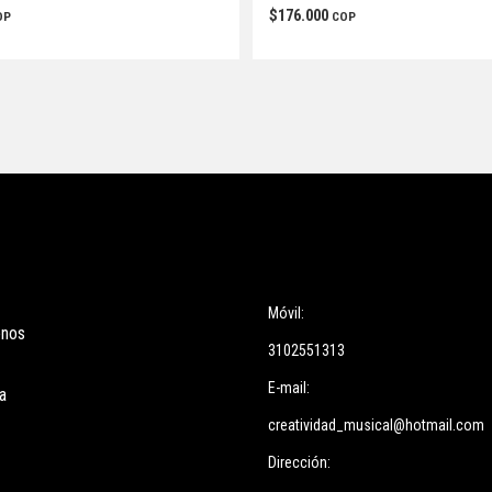
$
176.000
OP
COP
ces
Información
Móvil:
enos
3102551313
E-mail:
a
creatividad_musical@hotmail.com
Dirección: