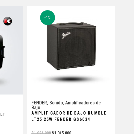
-1%
FENDER
,
Sonido
,
Amplificadores de
Bajo
AMPLIFICADOR DE BAJO RUMBLE
LT
LT25 25W FENDER GS6034
$
1.024.900
$
1.015.000