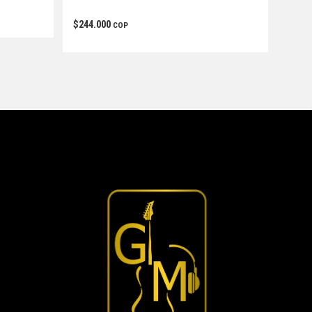
$
244.000
COP