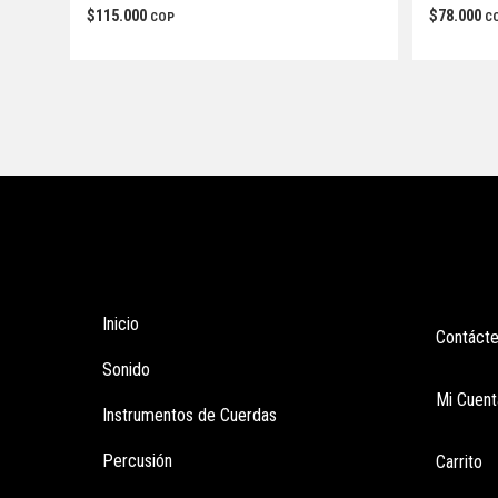
$
115.000
$
78.000
COP
C
Tienda
Enla
Inicio
Contáct
Sonido
Mi Cuent
Instrumentos de Cuerdas
Percusión
Carrito