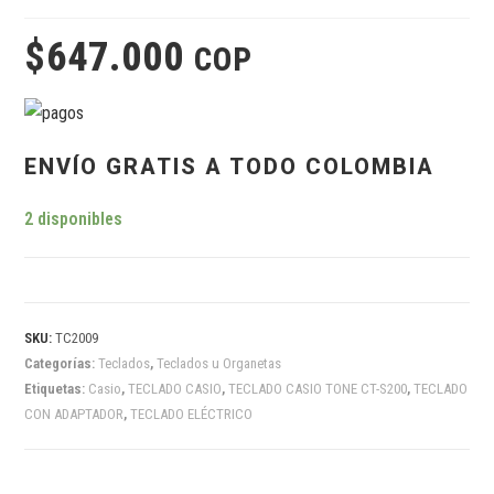
$
647.000
COP
ENVÍO GRATIS A TODO COLOMBIA
2 disponibles
SKU:
TC2009
Categorías:
Teclados
,
Teclados u Organetas
Etiquetas:
Casio
,
TECLADO CASIO
,
TECLADO CASIO TONE CT-S200
,
TECLADO
CON ADAPTADOR
,
TECLADO ELÉCTRICO