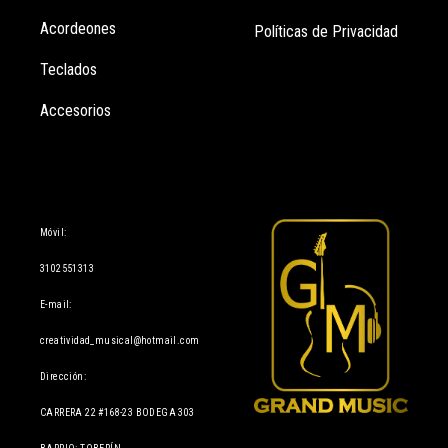
Acordeones
Políticas de Privacidad
Teclados
Accesorios
Información
Móvil:
3102551313
E-mail:
creatividad_musical@hotmail.com
Dirección:
CARRERA 22 #168-23 BODEGA 303