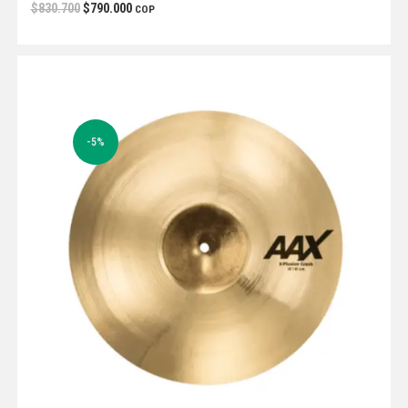
$
830.700
$
790.000
COP
-5%