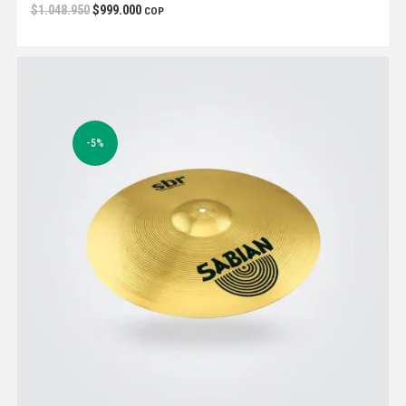
$
1.048.950
$
999.000
COP
-5%