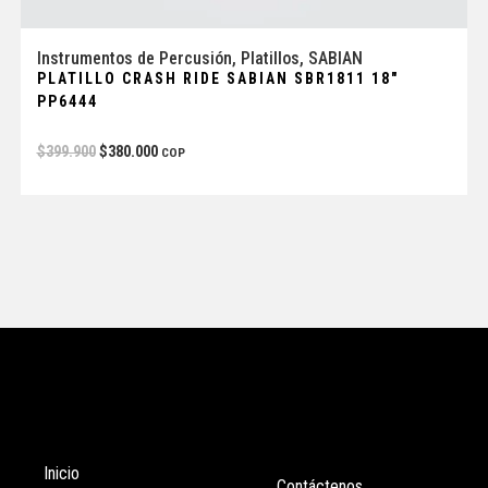
Instrumentos de Percusión
,
Platillos
,
SABIAN
PLATILLO CRASH RIDE SABIAN SBR1811 18″
PP6444
$
399.900
$
380.000
COP
Tienda
Enlaces
Inicio
Contáctenos