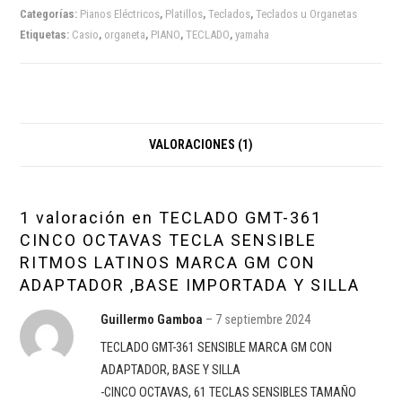
Categorías:
Pianos Eléctricos
,
Platillos
,
Teclados
,
Teclados u Organetas
Etiquetas:
Casio
,
organeta
,
PIANO
,
TECLADO
,
yamaha
VALORACIONES (1)
1 valoración en
TECLADO GMT-361
CINCO OCTAVAS TECLA SENSIBLE
RITMOS LATINOS MARCA GM CON
ADAPTADOR ,BASE IMPORTADA Y SILLA
Guillermo Gamboa
–
7 septiembre 2024
TECLADO GMT-361 SENSIBLE MARCA GM CON
ADAPTADOR, BASE Y SILLA
-CINCO OCTAVAS, 61 TECLAS SENSIBLES TAMAÑO